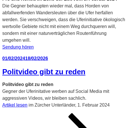
Die Gegner behaupten wieder mal, dass Horden von
abfallwerfenden Wandersleuten über die Ufer herfallen
werden. Sie verschweigen, dass die Uferinitiative ökologisch
wertvolle Gebiete nicht mit einem Weg durchqueren will,
sondern mit einer naturverträglichen Routenführung
umgehen will.
Sendung hören
Veröffentlicht
01/02/2024
18/02/2026
am
Politvideo gibt zu reden
Politvideo gibt zu reden
Gegner der Uferinitative werben auf Social Media mit
aggressiven Videos, wir bleiben sachlich.
Artikel lesen
im Zürcher Unterländer, 1. Februar 2024
Seitennummerierung
Seite
Seite
Seite
Nächste
der
Seite