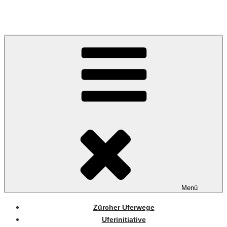
Zum
Inhalt
springen
Menü
Zürcher Uferwege
Uferinitiative