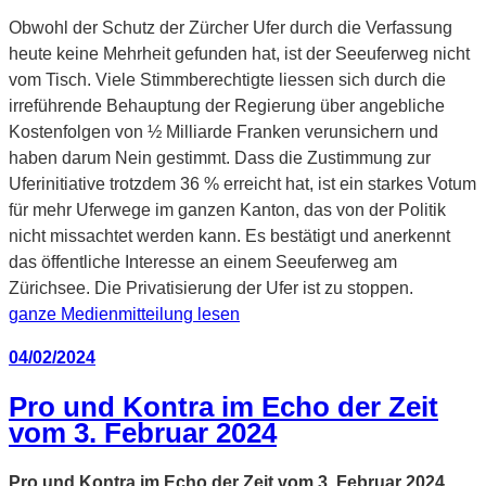
Obwohl der Schutz der Zürcher Ufer durch die Verfassung
heute keine Mehrheit gefunden hat, ist der Seeuferweg nicht
vom Tisch. Viele Stimmberechtigte liessen sich durch die
irreführende Behauptung der Regierung über angebliche
Kostenfolgen von ½ Milliarde Franken verunsichern und
haben darum Nein gestimmt. Dass die Zustimmung zur
Uferinitiative trotzdem 36 % erreicht hat, ist ein starkes Votum
für mehr Uferwege im ganzen Kanton, das von der Politik
nicht missachtet werden kann. Es bestätigt und anerkennt
das öffentliche Interesse an einem Seeuferweg am
Zürichsee. Die Privatisierung der Ufer ist zu stoppen.
ganze Medienmitteilung lesen
Veröffentlicht
04/02/2024
am
Pro und Kontra im Echo der Zeit
vom 3. Februar 2024
Pro und Kontra im Echo der Zeit vom 3. Februar 2024