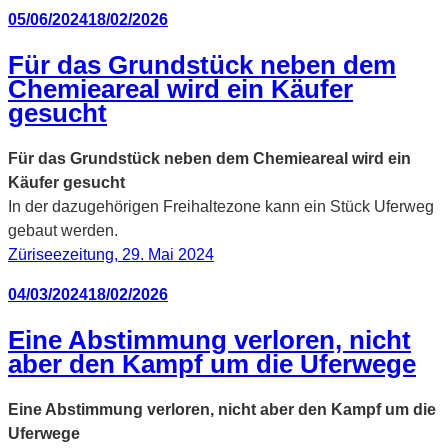
Veröffentlicht
05/06/2024
18/02/2026
am
Für das Grundstück neben dem
Chemieareal wird ein Käufer
gesucht
Für das Grundstück neben dem Chemieareal wird ein
Käufer gesucht
In der dazugehörigen Freihaltezone kann ein Stück Uferweg
gebaut werden.
Züriseezeitung, 29. Mai 2024
Veröffentlicht
04/03/2024
18/02/2026
am
Eine Abstimmung verloren, nicht
aber den Kampf um die Uferwege
Eine Abstimmung verloren, nicht aber den Kampf um die
Uferwege