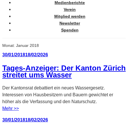
Medienberichte
Verein
Mitglied werden
Newsletter
Spenden
Monat:
Januar 2018
Veröffentlicht
30/01/2018
18/02/2026
am
Tages-Anzeiger: Der Kanton Zürich
streitet ums Wasser
Der Kantonsrat debattiert ein neues Wassergesetz.
Interessen von Hausbesitzern und Bauern gewichtet er
höher als die Verfassung und den Naturschutz.
Mehr >>
Veröffentlicht
30/01/2018
18/02/2026
am