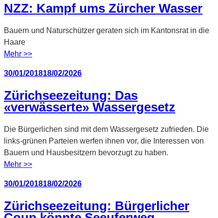
NZZ: Kampf ums Zürcher Wasser
Bauern und Naturschützer geraten sich im Kantonsrat in die
Haare
Mehr >>
Veröffentlicht
30/01/2018
18/02/2026
am
Zürichseezeitung: Das
«verwässerte» Wassergesetz
Die Bürgerlichen sind mit dem Wassergesetz zufrieden. Die
links-grünen Parteien werfen ihnen vor, die Interessen von
Bauern und Hausbesitzern bevorzugt zu haben.
Mehr >>
Veröffentlicht
30/01/2018
18/02/2026
am
Zürichseezeitung: Bürgerlicher
Coup könnte Seeuferweg