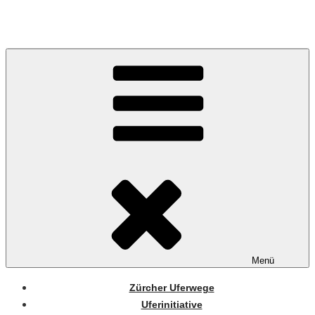
Zum
Inhalt
springen
Menü
Zürcher Uferwege
Uferinitiative