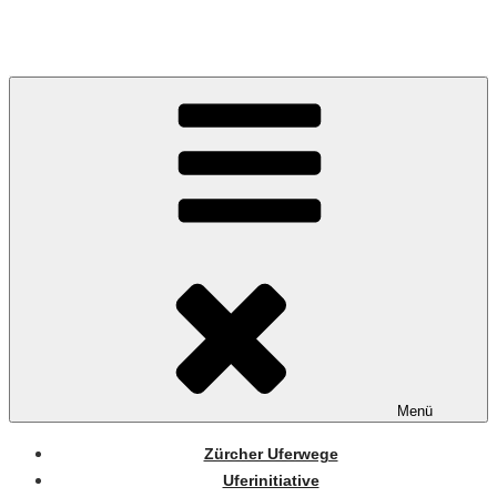
Zum
Inhalt
springen
Menü
Zürcher Uferwege
Uferinitiative