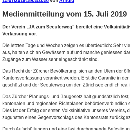
Veröffentlicht
15/07/2019
18/02/2026
von
Arnold
am
Medienmitteilung vom 15. Juli 2019
Der Verein „JA zum Seeuferweg“ bereitet eine Volksinitia
Verfassung vor.
Die letzten Tage und Wochen zeigen es überdeutlich: Sehr v
aus, halten sich an Gewässern auf und manche geniessen das 
Zugänge zum Wasser sehr eingeschränkt sind.
Das Recht der Zürcher Bevölkerung, sich an den Ufern der öf
Kantonsverfassung verankert werden. Erst die Garantie in der
geschützt und der Seeuferweg um den Zürichsee endlich realisi
Das Zürcher Planungs- und Baugesetz hält grundsätzlich fest, 
kantonalen und regionalen Richtplänen behördenverbindlich e
Dies ist der Erfolg der ersten Volksinitiative unseres Verei
zugunsten eines Gegenvorschlags des Kantonsrats zurückgez
Durch Aufschüttungen und eine fast durchgehende Befestigun