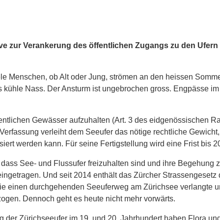
tive zur Verankerung des öffentlichen Zugangs zu den Ufer
iele Menschen, ob Alt oder Jung, strömen an den heissen Somm
kühle Nass. Der Ansturm ist ungebrochen gross. Engpässe im Uf
fentlichen Gewässer aufzuhalten (Art. 3 des eidgenössischen 
 Verfassung verleiht dem Seeufer das nötige rechtliche Gewicht
ert werden kann. Für seine Fertigstellung wird eine Frist bis 2
dass See- und Flussufer freizuhalten sind und ihre Begehung zu
ingetragen. Und seit 2014 enthält das Zürcher Strassengesetz 
ns, die einen durchgehenden Seeuferweg am Zürichsee verlangte
ogen. Dennoch geht es heute nicht mehr vorwärts.
g der Zürichseeufer im 19. und 20. Jahrhundert haben Flora 