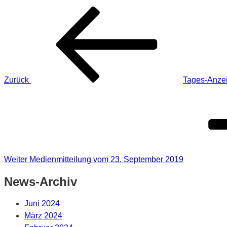
Beitragsnavigation
Vorheriger
Beitrag
Zurück
Tages-Anzei
Nächster
Beitrag
Weiter
Medienmitteilung vom 23. September 2019
News-Archiv
Juni 2024
März 2024